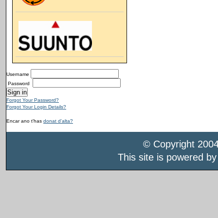
Username
Password
Forgot Your Password?
Forgot Your Login Details?
Encar ano t'has
donat d'alta?
© Copyright 200
This site is powered b