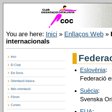
You are here:
Inici
»
Enllaços Web
»
internacionals
Federac
Inici
El Club
Eslovènia
:
Els Socis
Federació e
Orientació bàsica
Més orientació
Suècia
:
Fòrum
Svenska Ori
Curses
EUA
: